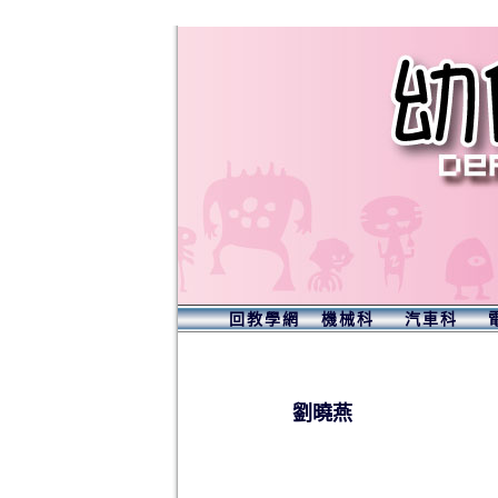
回教學網
機械科
汽車科
劉曉燕