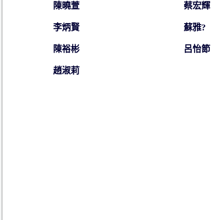
陳曉萱
蔡宏輝
李炳賢
蘇雅?
陳裕彬
呂怡節
趙淑莉