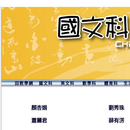
回教學網
國文科
英文科
數學科
體育科
生
顏杏娟
劉秀珠
蕭麗君
薛有淓