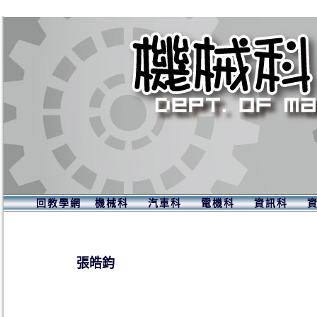
回教學網
機械科
汽車科
電機科
資訊科
張皓鈞