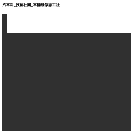
汽車科_技藝社團_車輛維修志工社