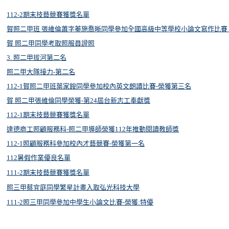
112-2期末技藝競賽獲獎名單
賀照二甲班 張維倫蕭字蓁施喬晰同學參加全國高級中等學校小論文寫作比賽 
賀 照二甲同學考取照服員證照
3. 照二甲拔河第二名
照二甲大隊接力-第二名
112-1賀照二甲班葉家銨同學參加校內英文朗讀比賽-榮獲第三名
賀 照二甲張維倫同學榮獲-第24屆台新志工奉獻獎
112-1期末技藝競賽獲獎名單
達德商工照顧服務科-照二甲導師榮獲112年推動閱讀教師獎
112-1照顧服務科參加校內才藝競賽-榮獲第一名
112暑假作業優良名單
111-2期末技藝競賽獲獎名單
照三甲蔡宜庭同學繁星計畫入取弘光科技大學
111-2照三甲同學參加中學生小論文比賽-榮獲:特優