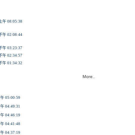
More.
.