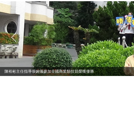
<
陳裕彬主任指導張婉儀參加全國商業類技競榮獲優勝